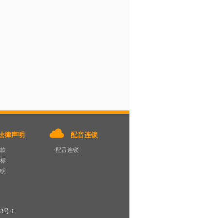
法律声明
配音连锁
条款
·配音连锁
商标
声明
63号-1