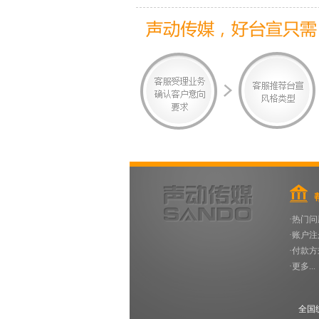
·热门问
·账户注
·付款方
·更多...
全国统一