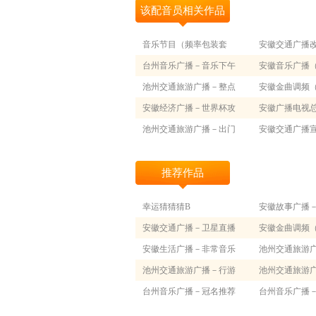
该配音员相关作品
音乐节目（频率包装套
安徽交通广播
装）
台州音乐广播－音乐下午
安徽音乐广播
茶2
池州交通旅游广播－整点
套装）
安徽金曲调频
广告2
安徽经济广播－世界杯攻
套装）
安徽广播电视总
略
池州交通旅游广播－出门
目（频率包装套
安徽交通广播
大家帮
心
推荐作品
幸运猜猜猜B
安徽故事广播
安徽交通广播－卫星直播
安徽金曲调频
－奇瑞汽车50万辆下线盛况
安徽生活广播－非常音乐
套装）
池州交通旅游
池州交通旅游广播－行游
大家帮
池州交通旅游
天下2
台州音乐广播－冠名推荐
广告1
台州音乐广播
专线