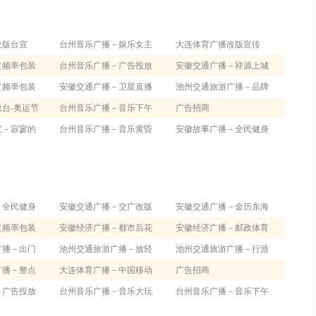
改版台宣
台州音乐广播－娱乐女主
大连体育广播改版宣传
（频率包装
播
台州音乐广播－广告投放
安徽交通广播－祥源上城
（频率包装
专线
安徽交通广播－卫星直播
国际整点交通信息
池州交通旅游广播－品牌
台-奥运节
－奇瑞汽车50万辆下线盛况
台州音乐广播－音乐下午
秀
广告招商
装）
宣－寂寥的
茶
台州音乐广播－音乐黄昏
安徽故事广播－全民健身
后
－全民健身
安徽交通广播－交广改版
安徽交通广播－金历东海
（频率包装
安徽经济广播－都市后花
徽园主播台
安徽经济广播－邮政体育
广播－出门
园
池州交通旅游广播－放轻
前沿
池州交通旅游广播－行游
广播－整点
松
大连体育广播－中国移动
天下1
广告招商
－广告投放
奥运龙虎榜
台州音乐广播－音乐大玩
台州音乐广播－音乐下午
家
茶2