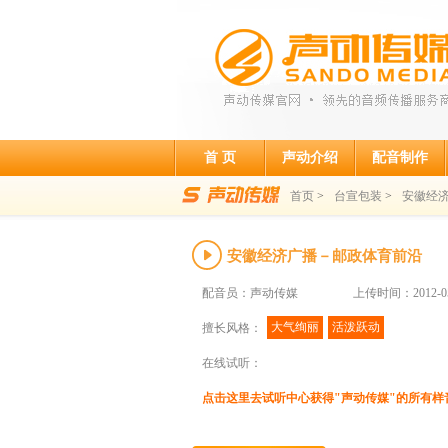
首 页
声动介绍
配音制作
首页
>
台宣包装
>
安徽经
安徽经济广播－邮政体育前沿
配音员：声动传媒
上传时间：2012-05
大气绚丽
活泼跃动
擅长风格：
在线试听：
点击这里去试听中心获得"声动传媒"的所有样