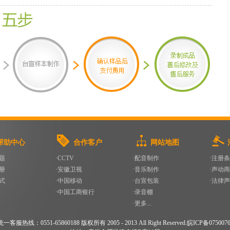
帮助中心
合作客户
网站地图
题
·CCTV
·配音制作
·注册
册
·安徽卫视
·音乐制作
·声动
式
·中国移动
·台宣包装
·法律
·中国工商银行
·录音棚
·更多...
客服热线：0551-65860188 版权所有 2005 - 2013 All Right Reserved.皖ICP备075007