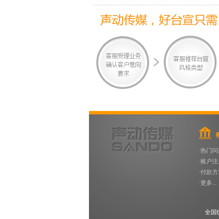
·热门问
·账户注
·付款方
·更多...
全国统一