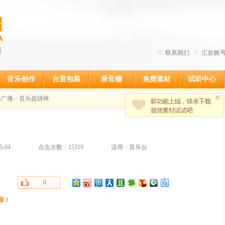
联系我们
汇款账
音乐创作
台宣包装
录音棚
免费素材
试听中心
乐广播－音乐超级棒
-04
点击次数：15319
适用：音乐台
0
音！