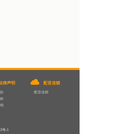
法律声明
配音连锁
条款
·配音连锁
商标
声明
63号-1