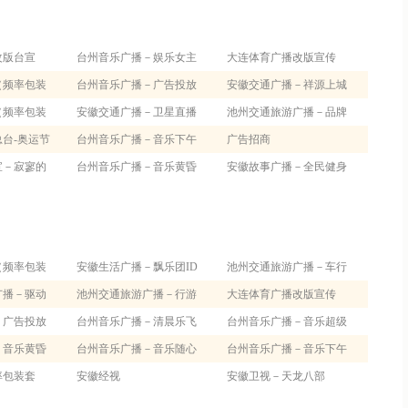
改版台宣
台州音乐广播－娱乐女主
大连体育广播改版宣传
（频率包装
播
台州音乐广播－广告投放
安徽交通广播－祥源上城
（频率包装
专线
安徽交通广播－卫星直播
国际整点交通信息
池州交通旅游广播－品牌
台-奥运节
－奇瑞汽车50万辆下线盛况
台州音乐广播－音乐下午
秀
广告招商
装）
宣－寂寥的
茶
台州音乐广播－音乐黄昏
安徽故事广播－全民健身
后
（频率包装
安徽生活广播－飘乐团ID
池州交通旅游广播－车行
广播－驱动
池州交通旅游广播－行游
天下
大连体育广播改版宣传
－广告投放
天下1
台州音乐广播－清晨乐飞
台州音乐广播－音乐超级
－音乐黄昏
扬
台州音乐广播－音乐随心
棒
台州音乐广播－音乐下午
率包装套
听
安徽经视
茶2
安徽卫视－天龙八部