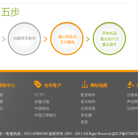
帮助中心
合作客户
网站地图
题
·CCTV
·配音制作
·注册
册
·安徽卫视
·音乐制作
·声动
式
·中国移动
·台宣包装
·法律
·中国工商银行
·录音棚
·更多...
客服热线：0551-65860188 版权所有 2005 - 2013 All Right Reserved.皖ICP备075007