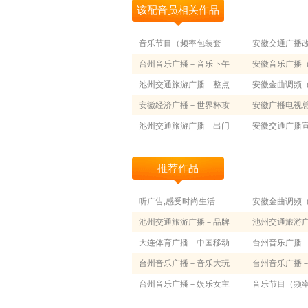
该配音员相关作品
音乐节目（频率包装套
安徽交通广播
装）
台州音乐广播－音乐下午
安徽音乐广播
茶2
池州交通旅游广播－整点
套装）
安徽金曲调频
广告2
安徽经济广播－世界杯攻
套装）
安徽广播电视总
略
池州交通旅游广播－出门
目（频率包装套
安徽交通广播
大家帮
心
推荐作品
听广告,感受时尚生活
安徽金曲调频
池州交通旅游广播－品牌
套装）
池州交通旅游
秀
大连体育广播－中国移动
生活1
台州音乐广播
奥运龙虎榜
台州音乐广播－音乐大玩
专线
台州音乐广播
家
台州音乐广播－娱乐女主
后
音乐节目（频
播
装）