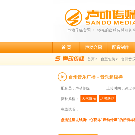
首 页
声动介绍
配音制作
首页
>
台宣包装
>
台州音
台州音乐广播－音乐超级棒
配音员：声动传媒
上传时间：2012-05
大气绚丽
活泼跃动
擅长风格：
在线试听：
点击这里去试听中心获得"声动传媒"的所有样