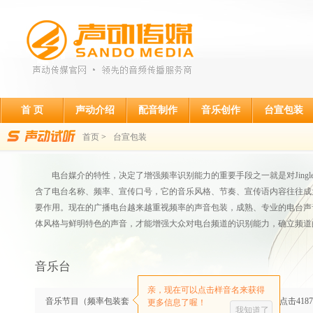
首 页
声动介绍
配音制作
音乐创作
台宣包装
首页
>
台宣包装
电台媒介的特性，决定了增强频率识别能力的重要手段之一就是对Jingle
含了电台名称、频率、宣传口号，它的音乐风格、节奏、宣传语内容往往成
要作用。现在的广播电台越来越重视频率的声音包装，成熟、专业的电台声
体风格与鲜明特色的声音，才能增强大众对电台频道的识别能力，确立频道
音乐台
亲，现在可以点击样音名来获得
音乐节目（频率包装套
声动传媒
点击4187
更多信息了喔！
我知道了