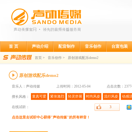
首 页
声动介绍
配音制作
音乐创作
台宣包装
首页
>
音乐创作
>
原创游戏配乐demo2
原创游戏配乐demo2
音乐人：声动传媒
上传时间：2012-05-04
点击次数：2377
童真可爱
紧张激烈
轻灵舒展
时尚风姿
流行风姿
动感
擅长风格：
在线试听：
3
点击这里去试听中心获得"声动传媒"的所有样音！