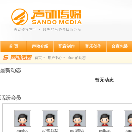
首 页
声动介绍
配音制作
音乐创作
台宣包装
首页
>
用户中心
>
zhao 的动态
暂无动态
kuroboo
qq7011332
pwj20029
realhcak
long