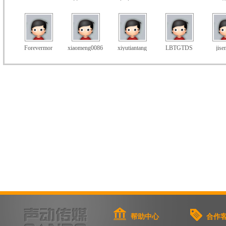
Forevermor
xiaomeng0086
xiyutiantang
LBTGTDS
jis
帮助中心
合作