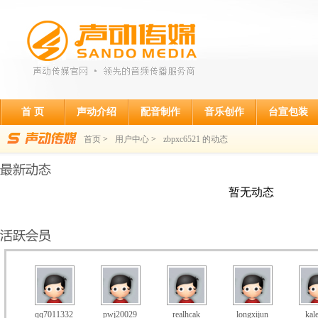
首 页
声动介绍
配音制作
音乐创作
台宣包装
首页
>
用户中心
>
zbpxc6521 的动态
暂无动态
qq7011332
pwj20029
realhcak
longxijun
kal