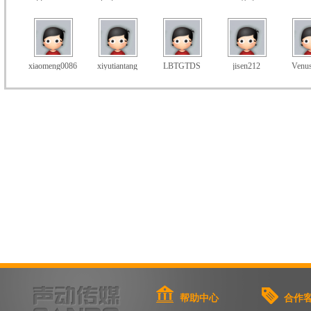
xiaomeng0086
xiyutiantang
LBTGTDS
jisen212
Venu
帮助中心
合作