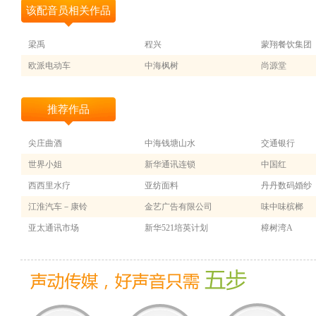
该配音员相关作品
梁禹
程兴
蒙翔餐饮集团
欧派电动车
中海枫树
尚源堂
推荐作品
尖庄曲酒
中海钱塘山水
交通银行
世界小姐
新华通讯连锁
中国红
西西里水疗
亚纺面料
丹丹数码婚纱
江淮汽车－康铃
金艺广告有限公司
味中味槟榔
亚太通讯市场
新华521培英计划
樟树湾A