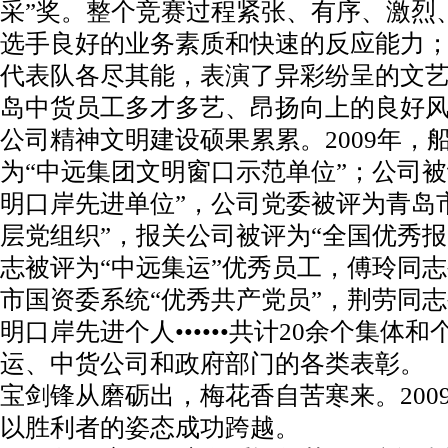
采”奖。整个竞赛过程紧张、有序、激烈
选手良好的业务素质和快速的反应能力
代表队各尽其能，表演了异彩纷呈的文
岛中货员工多才多艺、昂扬向上的良好
公司精神文明建设硕果累累。2009年，
为“中远集团文明窗口示范单位”；公司被
明口岸先进单位”，公司党委被评为青岛
层党组织”，报关公司被评为“全国优秀报
志被评为“中远集运”优秀员工，傅玲同
市国资委系统“优秀共产党员”，荆劳同
明口岸先进个人••••••共计20余个集体
运、中货公司和政府部门的各类表彰。
宝剑锋从磨砺出，梅花香自苦寒来。200
以胜利者的姿态成功跨越。