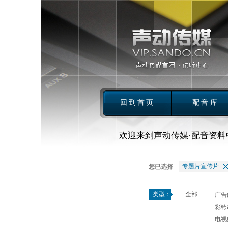
回到首页
配音库
欢迎来到声动传媒·配音资料
专题片宣传片
您已选择
类型：
全部
广告(
彩铃&
电视