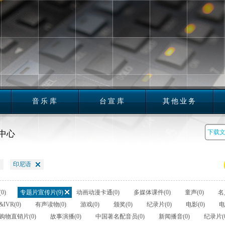
音乐库
台宣库
其他业务
中心
印尼语
0)
专题片宣传片(9)
动画动漫卡通(0)
多媒体课件(0)
童声(0)
名
IVR(0)
有声读物(0)
游戏(0)
颁奖(0)
纪录片(0)
电影(0)
电
购物直销片(0)
故事演播(0)
中国著名配音员(0)
新闻播音(0)
纪录片(0