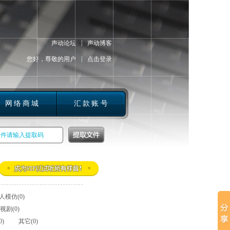
|
声动论坛
声动博客
|
您好，尊敬的用户
点击登录
网络商城
汇款账号
人模仿(0)
视剧(0)
)
其它(0)