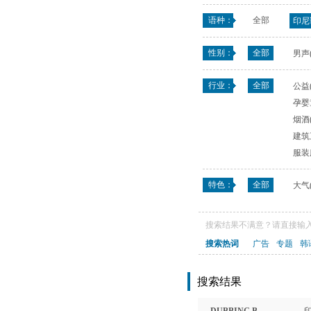
语种：
全部
印尼语
性别：
全部
男声(
行业：
全部
公益(
孕婴童
烟酒(
建筑
服装
特色：
全部
大气(
搜索结果不满意？请直接输入
搜索热词
广告
专题
韩
搜索结果