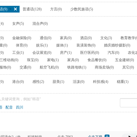
(9)
普通话(128)
方言(0)
少数民族语(5)
4)
女声(5)
混合声(0)
0)
金融保险(0)
通信(0)
家具(0)
酒店(0)
文化(3)
教育教学(0
(0)
体育(0)
娱乐(1)
媒体(1)
装潢装饰(0)
婚庆婚纱摄影(0)
0)
工业(1)
会议展览(0)
房产(1)
医疗医药(0)
汽车(0)
农化农
三维动画(0)
珠宝(0)
家电(1)
家具(0)
食品餐饮(0)
五金建材(0)
服饰(0)
交通(0)
航空飞机(0)
铁路地铁(1)
商场卖场(0)
其它(0)
0)
港台(0)
感性(2)
甜美(1)
活泼(0)
科技感(4)
稳重(1)
关键词查询，例如"韩语"
语
配音
四川