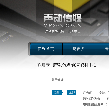
回到首页
配音库
欢迎来到声动传媒·配音资料中心
您已选择
类型：
全部
广告(0)
专题片宣
彩铃&IVR(0)
有
电视购物直销片(0)