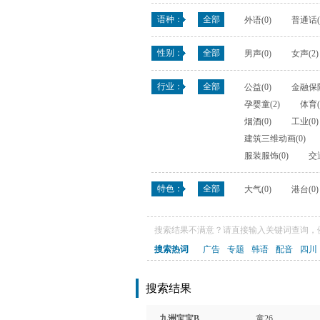
语种：
全部
外语(0)
普通话(
性别：
全部
男声(0)
女声(2)
行业：
全部
公益(0)
金融保险
孕婴童(2)
体育(
烟酒(0)
工业(0)
建筑三维动画(0)
服装服饰(0)
交通
特色：
全部
大气(0)
港台(0)
搜索结果不满意？请直接输入关键词查询，例
搜索热词
广告
专题
韩语
配音
四川
搜索结果
九洲宝宝B
童26